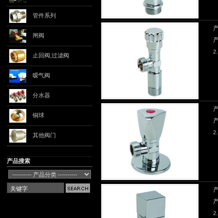
管件系列
闸阀
2..
止回阀,过滤阀
暧气阀
分水器
铜球
2..
其他阀门
产品搜索
2..